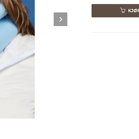
KJØ
Next