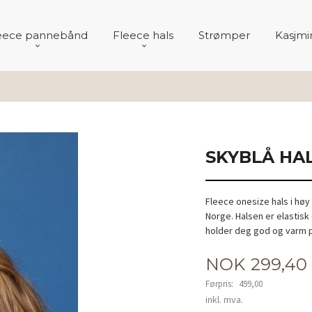
eece pannebånd
Fleece hals
Strømper
Kasjmir
SKYBLÅ HA
Fleece onesize hals i høy 
Norge. Halsen er elastisk 
holder deg god og varm p
Tilbud
NOK
299,40
Førpris:
499,00
Rabatt
inkl. mva.