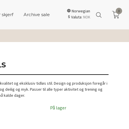
Norwegian
0
 skjerf
Archive sale
Valuta
: NOK
LS
kvalitet og eksklusiv tidløs stil. Design og produksjon foregår i
og deilig og myk. Passer til alle typer aktivitet og trening og
å kalde dager.
På lager