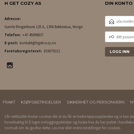
H GET COZY AS
DIN KONTO
E-
Adresse:
POSTADRESSE
Gamle Ringeriksvei 125 A, 1356 Bekkestua, Norge
DITT
Telefon:
+47 45898837
PASSORD
E-post:
kontakt@hgetcozy.no
Foretaksregisteret:
833079212
FRAKT
KJØPSBETINGELSER
SIKKERHET OG PERSONVERN
N
Vår nettbutikk bruker cookies slik at du får en bedre kjøpsopplevelse og vi kan yt
hovedsaklig til å lagre innloggingsdetaljer og huske hva du har puttet i handleku
normalt om du godtar dette.
Les mer
eller
endre innstillinger for cookies.