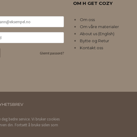
OM H GET COZY
Om oss
Om våre materialer
About us (English)
Bytte og Retur
Kontakt oss
Glemt passord?
YHETSBREV
e deg bedre service. Vi bruker cookies
rven din. Fortsett å bruke siden som