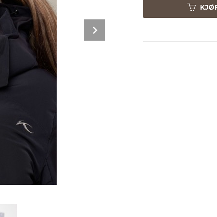
KJØ
Next