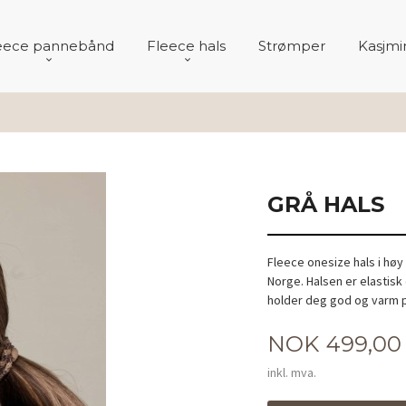
eece pannebånd
Fleece hals
Strømper
Kasjmir
GRÅ HALS
Fleece onesize hals i høy 
Norge. Halsen er elastisk 
holder deg god og varm p
Pris
NOK
499,00
inkl. mva.