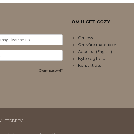
OM H GET COZY
Om oss
Om våre materialer
About us (English)
Bytte og Retur
Kontakt oss
Glemt passord?
YHETSBREV