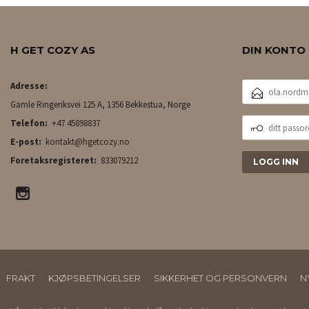
H GET COZY AS
DIN KONTO
E-
Adresse:
POSTADRESSE
Gamle Ringeriksvei 125 A, 1356 Bekkestua, Norge
DITT
Telefon:
+47 45898837
PASSORD
E-post:
kontakt@hgetcozy.no
Foretaksregisteret:
833079212
FRAKT
KJØPSBETINGELSER
SIKKERHET OG PERSONVERN
N