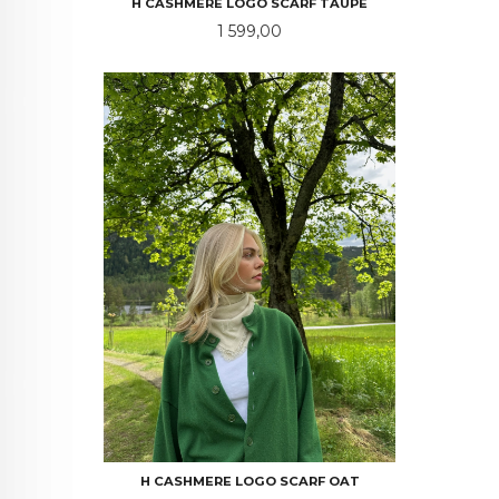
H CASHMERE LOGO SCARF TAUPE
Pris
1 599,00
H CASHMERE LOGO SCARF OAT