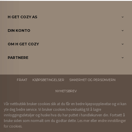
H GET COZY AS
DIN KONTO
OM H GET COZY
PARTNERE
FRAKT
KJØPSBETINGELSER
SIKKERHET OG PERSONVERN
NYHETSBREV
Vår nettbutikk bruker cookies slik at du får en bedre kjøpsopplevelse og vi kan
yte deg bedre service. Vi bruker cookies hovedsaklig til å lagre
innloggingsdetaljer og huske hva du har puttet i handlekurven din. Fortsett å
bruke siden som normalt om du godtar dette.
Les mer
eller
endre innstillinger
for cookies.