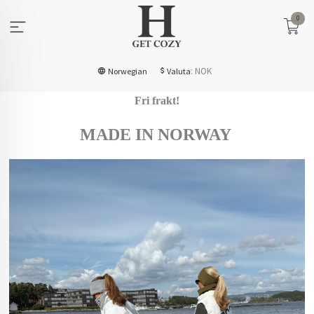
Gå
0
til
innholdet
: NOK
Norwegian
Valuta
Fri frakt!
MADE IN NORWAY