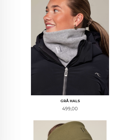
GRÅ HALS
Pris
499,00